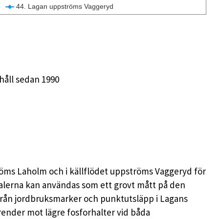
44. Lagan uppströms Vaggeryd
håll sedan 1990
röms Laholm och i källflödet uppströms Vaggeryd för
kalerna kan användas som ett grovt mått på den
 från jordbruksmarker och punktutsläpp i Lagans
trender mot lägre fosforhalter vid båda