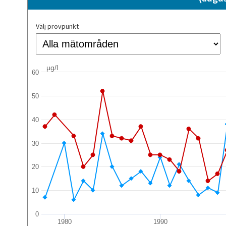
Välj provpunkt
µg/l
60
50
40
30
20
10
0
1980
1990