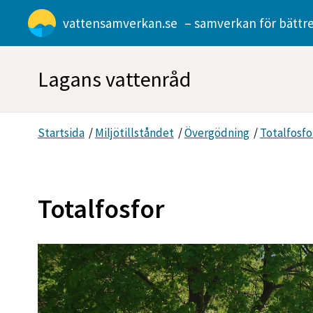
Gå direkt till sidans innehåll
vattensamverkan.se
– samverkan för bättre
Lagans vattenråd
Startsida
/
Miljötillståndet
/
Övergödning
/
Totalfosfo
Totalfosfor