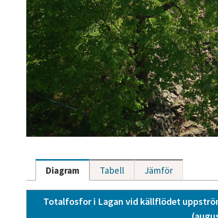
Diagram
Tabell
Jämför
Totalfosfor i Lagan vid källflödet uppst
(augus