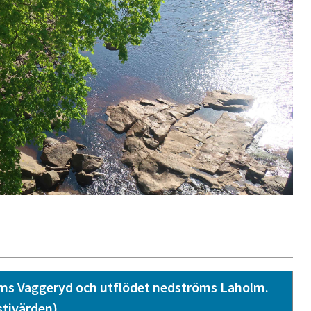
röms Vaggeryd och utflödet nedströms Laholm.
tivärden)