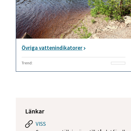
Övriga vattenindikatorer
Trend:
Länkar
VISS