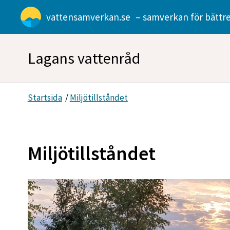
Gå direkt till sidans innehåll
vattensamverkan.se
– samverkan för bättre
Lagans vattenråd
Startsida
/
Miljötillståndet
Miljötillståndet