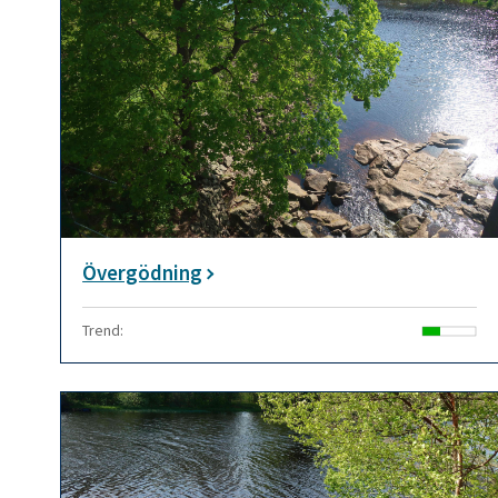
Övergödning
Trend: