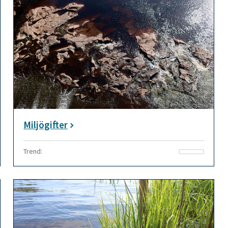
Miljögifter
Trend: