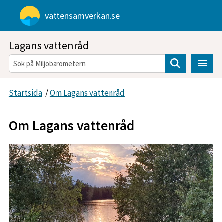
Gå direkt till sidans innehåll
vattensamverkan.se
Lagans vattenråd
Sök
Startsida
/
Om Lagans vattenråd
Om Lagans vattenråd