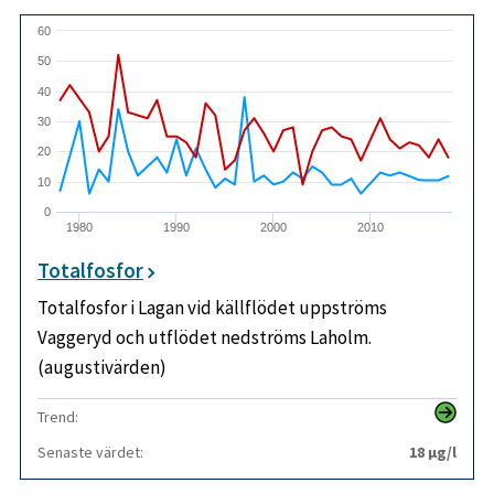
60
50
40
30
20
10
0
1980
1990
2000
2010
Totalfosfor
Totalfosfor i Lagan vid källflödet uppströms
Vaggeryd och utflödet nedströms Laholm.
(augustivärden)
Trend:
Senaste värdet:
18 µg/l