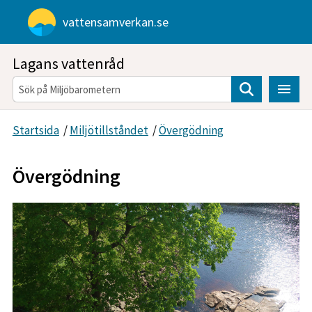
Gå direkt till sidans innehåll
vattensamverkan.se
Lagans vattenråd
Sök
Startsida
/
Miljötillståndet
/
Övergödning
Övergödning