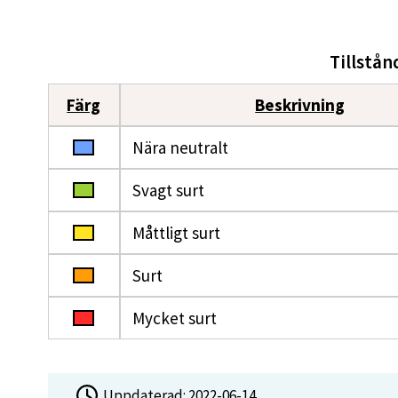
Tillstån
Färg
Beskrivning
Nära neutralt
Svagt surt
Måttligt surt
Surt
Mycket surt
Uppdaterad:
2022-06-14