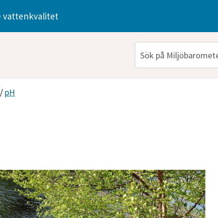
 vattenkvalitet
/
pH