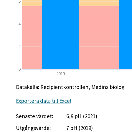
6
4
2
0
2019
Datakälla: Recipientkontrollen, Medins biologi
Exportera data till Excel
Senaste värdet:
6,9 pH (2021)
Utgångsvärde:
7 pH (2019)