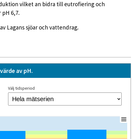
tion vilket an bidra till eutrofiering och
 pH 6,7.
av Lagans sjöar och vattendrag.
värde av pH.
Välj tidsperiod