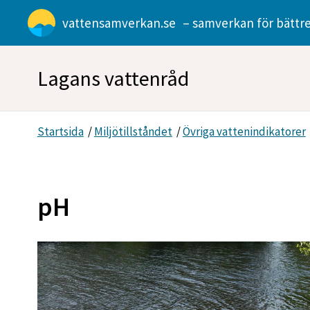
Gå direkt till sidans innehåll
vattensamverkan.se
– samverkan för bättre
Lagans vattenråd
Startsida
/
Miljötillståndet
/
Övriga vattenindikatorer
pH