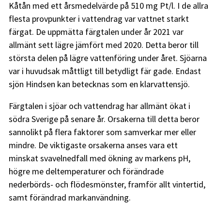
Kåtån med ett årsmedelvärde på 510 mg Pt/l. I de allra
flesta provpunkter i vattendrag var vattnet starkt
färgat. De uppmätta färgtalen under år 2021 var
allmänt sett lägre jämfört med 2020. Detta beror till
största delen på lägre vattenföring under året. Sjöarna
var i huvudsak måttligt till betydligt fär gade. Endast
sjön Hindsen kan betecknas som en klarvattensjö.
Färgtalen i sjöar och vattendrag har allmänt ökat i
södra Sverige på senare år. Orsakerna till detta beror
sannolikt på flera faktorer som samverkar mer eller
mindre. De viktigaste orsakerna anses vara ett
minskat svavelnedfall med ökning av markens pH,
högre me deltemperaturer och förändrade
nederbörds- och flödesmönster, framför allt vintertid,
samt förändrad markanvändning.