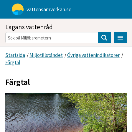
Gå direkt till sidans innehåll
vattensamverkan.se
Lagans vattenråd
Sök
Startsida
/
Miljötillståndet
/
Övriga vattenindikatorer
/
Färgtal
Färgtal