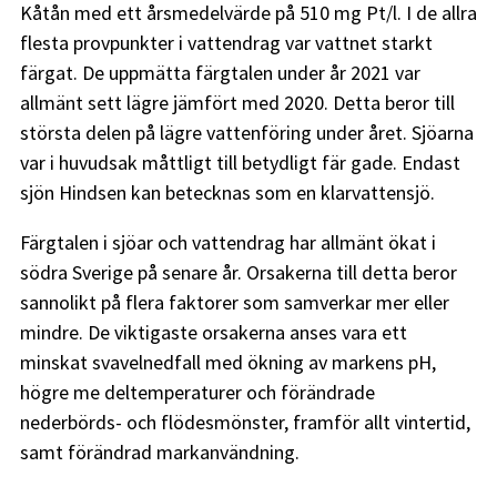
Kåtån med ett årsmedelvärde på 510 mg Pt/l. I de allra
flesta provpunkter i vattendrag var vattnet starkt
färgat. De uppmätta färgtalen under år 2021 var
allmänt sett lägre jämfört med 2020. Detta beror till
största delen på lägre vattenföring under året. Sjöarna
var i huvudsak måttligt till betydligt fär gade. Endast
sjön Hindsen kan betecknas som en klarvattensjö.
Färgtalen i sjöar och vattendrag har allmänt ökat i
södra Sverige på senare år. Orsakerna till detta beror
sannolikt på flera faktorer som samverkar mer eller
mindre. De viktigaste orsakerna anses vara ett
minskat svavelnedfall med ökning av markens pH,
högre me deltemperaturer och förändrade
nederbörds- och flödesmönster, framför allt vintertid,
samt förändrad markanvändning.