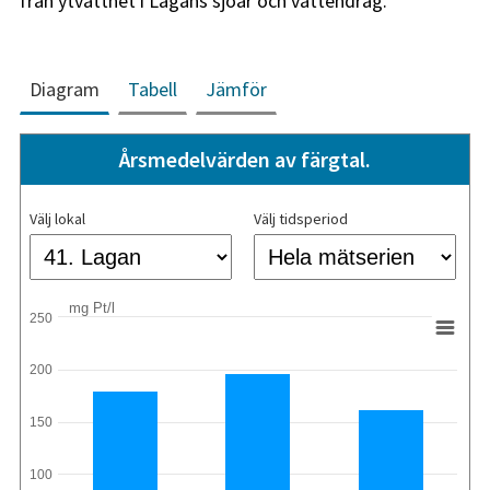
från ytvattnet i Lagans sjöar och vattendrag.
Diagram
Tabell
Jämför
Årsmedelvärden av färgtal.
Välj lokal
Välj tidsperiod
mg Pt/l
250
200
150
100