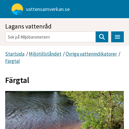
Gå direkt till sidans innehåll
vattensamverkan.se
Lagans vattenråd
Sök
Startsida
/
Miljötillståndet
/
Övriga vattenindikatorer
/
Färgtal
Färgtal