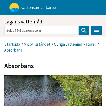
Gå direkt till sidans innehåll
vattensamverkan.se
Lagans vattenråd
Sök
Startsida
/
Miljötillståndet
/
Övriga vattenindikatorer
/
Absorbans
Absorbans