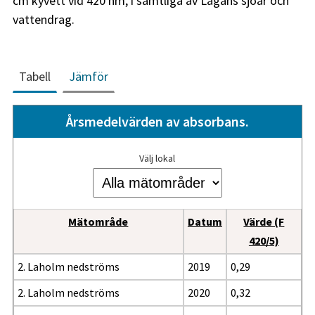
cm kyvett vid 420 nm, i samtliga av Lagans sjöar och
vattendrag.
Tabell
Jämför
Årsmedelvärden av absorbans.
Välj lokal
Mätområde
Datum
Värde (F
420/5)
2. Laholm nedströms
2019
0,29
2. Laholm nedströms
2020
0,32