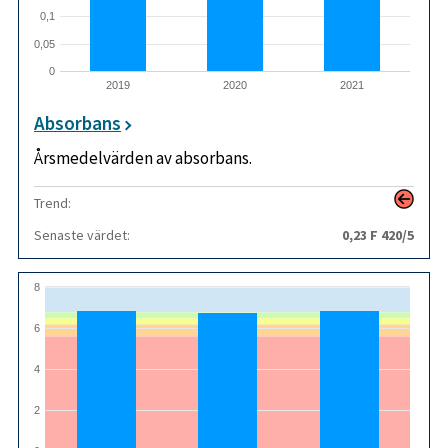
0,1
0,05
0
2019
2020
2021
Absorbans
Årsmedelvärden av absorbans.
Trend:
Senaste värdet:
0,23 F 420/5
8
6
4
2