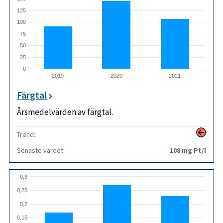
125
100
75
50
25
0
2019
2020
2021
Färgtal
Årsmedelvärden av färgtal.
Trend:
Senaste värdet:
108 mg Pt/l
0,3
0,25
0,2
0,15