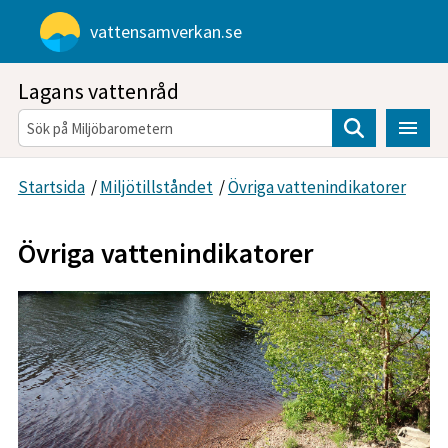
Gå direkt till sidans innehåll
vattensamverkan.se
Lagans vattenråd
Sök
Startsida
/
Miljötillståndet
/
Övriga vattenindikatorer
Övriga vattenindikatorer