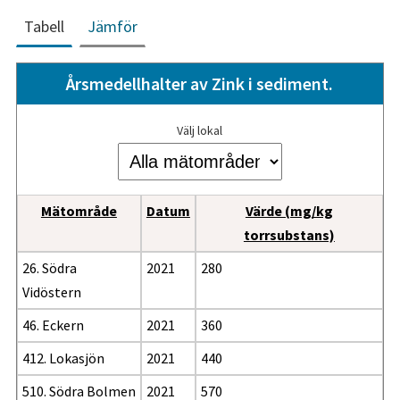
Tabell
Jämför
Årsmedellhalter av Zink i sediment.
Välj lokal
Mätområde
Datum
Värde (mg/kg
torrsubstans)
26. Södra
2021
280
Vidöstern
46. Eckern
2021
360
412. Lokasjön
2021
440
510. Södra Bolmen
2021
570