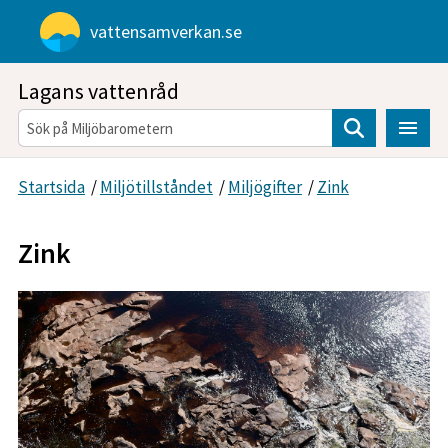
Gå direkt till sidans innehåll
vattensamverkan.se
Lagans vattenråd
Sök
Startsida
/
Miljötillståndet
/
Miljögifter
/
Zink
Zink