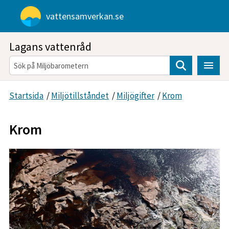
Gå direkt till sidans innehåll
vattensamverkan.se
Lagans vattenråd
Sök
Startsida
/
Miljötillståndet
/
Miljögifter
/
Krom
Krom