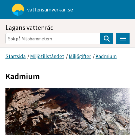
Gå direkt till sidans innehåll
vattensamverkan.se
Lagans vattenråd
Sök
Startsida
/
Miljötillståndet
/
Miljögifter
/
Kadmium
Kadmium