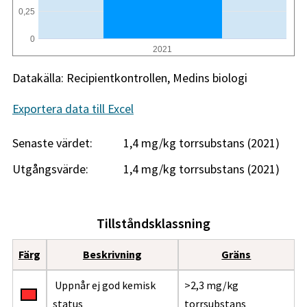
0,25
0
2021
Datakälla: Recipientkontrollen, Medins biologi
Exportera data till Excel
Senaste värdet:
1,4 mg/kg torrsubstans (2021)
Utgångsvärde:
1,4 mg/kg torrsubstans (2021)
Tillståndsklassning
Färg
Beskrivning
Gräns
Uppnår ej god kemisk
>2,3 mg/kg
status
torrsubstans