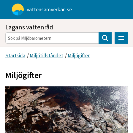
Gå direkt till sidans innehåll
vattensamverkan.se
Lagans vattenråd
Sök
Startsida
/
Miljötillståndet
/
Miljögifter
Miljögifter