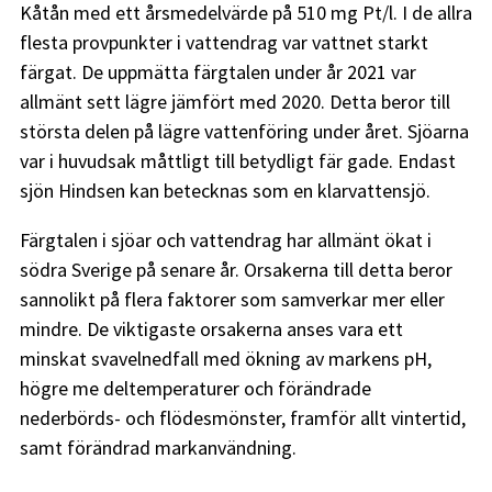
Kåtån med ett årsmedelvärde på 510 mg Pt/l. I de allra
flesta provpunkter i vattendrag var vattnet starkt
färgat. De uppmätta färgtalen under år 2021 var
allmänt sett lägre jämfört med 2020. Detta beror till
största delen på lägre vattenföring under året. Sjöarna
var i huvudsak måttligt till betydligt fär gade. Endast
sjön Hindsen kan betecknas som en klarvattensjö.
Färgtalen i sjöar och vattendrag har allmänt ökat i
södra Sverige på senare år. Orsakerna till detta beror
sannolikt på flera faktorer som samverkar mer eller
mindre. De viktigaste orsakerna anses vara ett
minskat svavelnedfall med ökning av markens pH,
högre me deltemperaturer och förändrade
nederbörds- och flödesmönster, framför allt vintertid,
samt förändrad markanvändning.