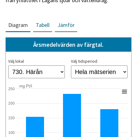
från ytvattnet i Lagans sjöar och vattendrag.
Diagram
Tabell
Jämför
Årsmedelvärden av färgtal.
Välj lokal
Välj tidsperiod
mg Pt/l
250
200
150
100