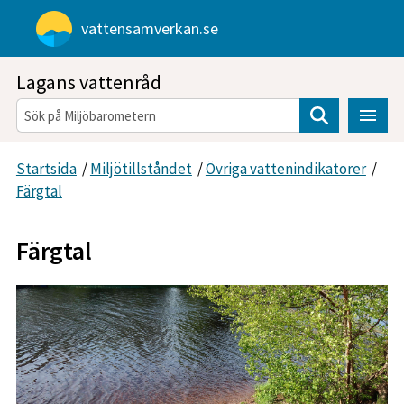
Gå direkt till sidans innehåll
vattensamverkan.se
Lagans vattenråd
Sök
Startsida
/
Miljötillståndet
/
Övriga vattenindikatorer
/
Färgtal
Färgtal