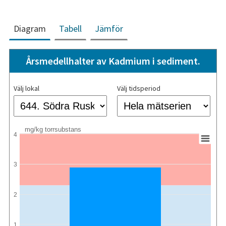
Diagram
Tabell
Jämför
Årsmedellhalter av Kadmium i sediment.
Välj lokal
Välj tidsperiod
mg/kg torrsubstans
4
3
2
1