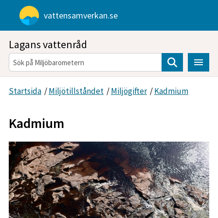
Gå direkt till sidans innehåll
vattensamverkan.se
Lagans vattenråd
Sök
Startsida
/
Miljötillståndet
/
Miljögifter
/
Kadmium
Kadmium